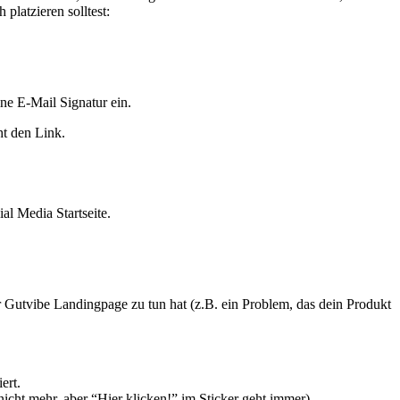
platzieren solltest:
ne E-Mail Signatur ein.
ht den Link.
ial Media Startseite.
er Gutvibe Landingpage zu tun hat (z.B. ein Problem, das dein Produkt
ert.
cht mehr, aber “Hier klicken!” im Sticker geht immer).