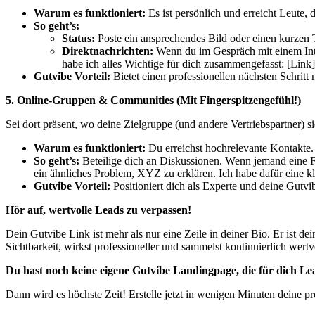
Warum es funktioniert:
Es ist persönlich und erreicht Leute, 
So geht’s:
Status:
Poste ein ansprechendes Bild oder einen kurzen 
Direktnachrichten:
Wenn du im Gespräch mit einem Inter
habe ich alles Wichtige für dich zusammengefasst: [Link]
Gutvibe Vorteil:
Bietet einen professionellen nächsten Schritt
5. Online-Gruppen & Communities (Mit Fingerspitzengefühl!)
Sei dort präsent, wo deine Zielgruppe (und andere Vertriebspartne
Warum es funktioniert:
Du erreichst hochrelevante Kontakte.
So geht’s:
Beteilige dich an Diskussionen. Wenn jemand eine Fr
ein ähnliches Problem, XYZ zu erklären. Ich habe dafür eine klein
Gutvibe Vorteil:
Positioniert dich als Experte und deine Gutvib
Hör auf, wertvolle Leads zu verpassen!
Dein Gutvibe Link ist mehr als nur eine Zeile in deiner Bio. Er ist de
Sichtbarkeit, wirkst professioneller und sammelst kontinuierlich wertv
Du hast noch keine eigene Gutvibe Landingpage, die für dich L
Dann wird es höchste Zeit! Erstelle jetzt in wenigen Minuten deine pr