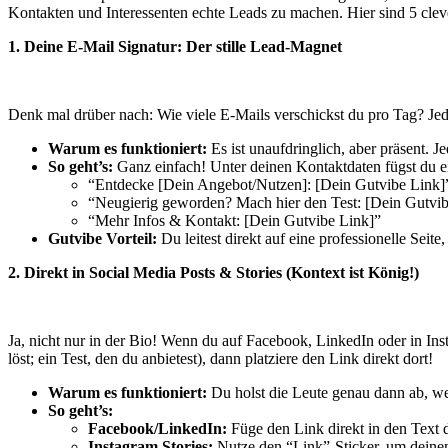
Kontakten und Interessenten echte Leads zu machen. Hier sind 5 clever
1. Deine E-Mail Signatur: Der stille Lead-Magnet
Denk mal drüber nach: Wie viele E-Mails verschickst du pro Tag? Jede
Warum es funktioniert:
Es ist unaufdringlich, aber präsent. Je
So geht’s:
Ganz einfach! Unter deinen Kontaktdaten fügst du ei
“Entdecke [Dein Angebot/Nutzen]: [Dein Gutvibe Link]
“Neugierig geworden? Mach hier den Test: [Dein Gutvib
“Mehr Infos & Kontakt: [Dein Gutvibe Link]”
Gutvibe Vorteil:
Du leitest direkt auf eine professionelle Seite,
2. Direkt in Social Media Posts & Stories (Kontext ist König!)
Ja, nicht nur in der Bio! Wenn du auf Facebook, LinkedIn oder in Ins
löst; ein Test, den du anbietest), dann platziere den Link direkt dort!
Warum es funktioniert:
Du holst die Leute genau dann ab, wen
So geht’s:
Facebook/LinkedIn:
Füge den Link direkt in den Text de
Instagram Stories:
Nutze den “Link”-Sticker, um deinen 