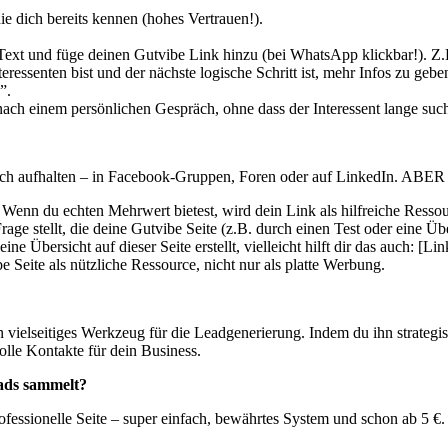
die dich bereits kennen (hohes Vertrauen!).
Text und füge deinen Gutvibe Link hinzu (bei WhatsApp klickbar!). Z.B
essenten bist und der nächste logische Schritt ist, mehr Infos zu gebe
”.
 nach einem persönlichen Gespräch, ohne dass der Interessent lange su
r) sich aufhalten – in Facebook-Gruppen, Foren oder auf LinkedIn. 
 Wenn du echten Mehrwert bietest, wird dein Link als hilfreiche Res
age stellt, die deine Gutvibe Seite (z.B. durch einen Test oder eine Ü
e Übersicht auf dieser Seite erstellt, vielleicht hilft dir das auch: [Li
e Seite als nützliche Ressource, nicht nur als platte Werbung.
in vielseitiges Werkzeug für die Leadgenerierung. Indem du ihn strategis
olle Kontakte für dein Business.
eads sammelt?
ofessionelle Seite – super einfach, bewährtes System und schon ab 5 €. 