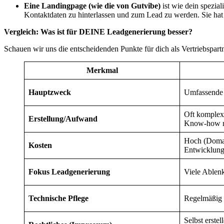
Eine Landingpage (wie die von Gutvibe)
ist wie dein spezial
Kontaktdaten zu hinterlassen und zum Lead zu werden. Sie ha
Vergleich: Was ist für DEINE Leadgenerierung besser?
Schauen wir uns die entscheidenden Punkte für dich als Vertriebspartn
Merkmal
Hauptzweck
Umfassende 
Oft komplex,
Erstellung/Aufwand
Know-how n
Hoch (Domai
Kosten
Entwicklun
Fokus Leadgenerierung
Viele Ablenk
Technische Pflege
Regelmäßig n
Selbst erstel