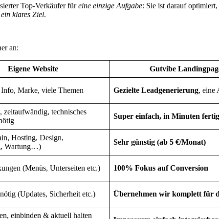
isierter Top-Verkäufer für
eine einzige Aufgabe
: Sie ist darauf optimie
t
ein klares Ziel
.
er an:
Eigene Website
Gutvibe Landingpag
Info, Marke, viele Themen
Gezielte Leadgenerierung
, eine
 zeitaufwändig, technisches
Super einfach, in Minuten ferti
ötig
n, Hosting, Design,
Sehr günstig (ab 5 €/Monat)
g, Wartung…)
ungen (Menüs, Unterseiten etc.)
100% Fokus auf Conversion
ötig (Updates, Sicherheit etc.)
Übernehmen wir komplett für d
len, einbinden & aktuell halten