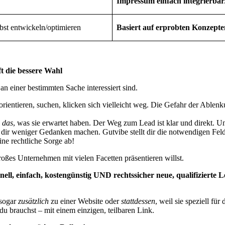
Impressum einfach integrierbar
bst entwickeln/optimieren
Basiert auf erprobten Konzepte
t die bessere Wahl
an einer bestimmten Sache interessiert sind.
t orientieren, suchen, klicken sich vielleicht weg. Die Gefahr der Ablen
 das
, was sie erwartet haben. Der Weg zum Lead ist klar und direkt. U
dir weniger Gedanken machen. Gutvibe stellt dir die notwendigen Feld
ine rechtliche Sorge ab!
roßes Unternehmen mit vielen Facetten präsentieren willst.
schnell, einfach, kostengünstig UND rechtssicher neue, qualifizierte
 sogar
zusätzlich
zu einer Website oder
stattdessen
, weil sie speziell fü
u brauchst – mit einem einzigen, teilbaren Link.