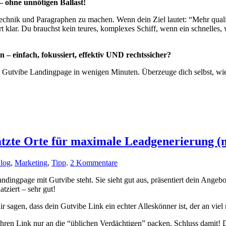
 ohne unnötigen Ballast!
Technik und Paragraphen zu machen. Wenn dein Ziel lautet: “Mehr qual
rt klar. Du brauchst kein teures, komplexes Schiff, wenn ein schnell
n – einfach, fokussiert, effektiv UND rechtssicher?
lle Gutvibe Landingpage in wenigen Minuten. Überzeuge dich selbst, wie 
tzte Orte für maximale Leadgenerierung (n
zu
log
,
Marketing
,
Tipp
.
2 Kommentare
Dein
dingpage mit Gutvibe steht. Sie sieht gut aus, präsentiert dein Angebot
Gutvibe
tziert – sehr gut!
Link
kann
agen, dass dein Gutvibe Link ein echter Alleskönner ist, der an viel 
mehr!
5
e ihren Link nur an die “üblichen Verdächtigen” packen. Schluss damit! 
unterschätzte