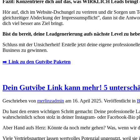
Fazit: Konzentriere dich auf das, was WIRKLICH Leads bringt –
Hör auf, dich im Website-Dschungel zu verirren und dir Sorgen um 
gleichzeitiger Abdeckung der Impressumspflicht”, dann ist die Antwo
dich viel besser ans Ziel bringt.
Bist du bereit, deine Leadgenerierung aufs nächste Level zu hebe
Schluss mit der Unsicherheit! Erstelle jetzt deine eigene professione
Business zu gewinnen.
➡️
Link zu den Gutvibe Paketen
Dein Gutvibe Link kann mehr! 5 unterschä
Geschrieben von
merlinzadmin
am
16. April 2025
. Veröffentlicht in
B
Du hast den ersten wichtigen Schritt gemacht: Deine professionelle Lan
wahrscheinlich schon stolz in deiner Instagram- oder Facebook-Bio pla
Aber Hand aufs Herz: Könnte da noch mehr gehen? Was, wenn wir dir s
Viele Vertriebspartner lassen wertvolles Potenzial ungenutzt, weil si