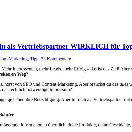
du als Vertriebspartner WIRKLICH für Top
zu
log
,
Marketing
,
Tipp
.
23 Kommentare
Website
en? Mehr Interessenten, mehr Leads, mehr Erfolg – das ist das Ziel! Ab
oder
irekteren Weg?
Gutvibe
Landingpage?
ites, hörst von SEO und Content-Marketing. Aber brauchst du das
alles
w
Was
das rechtlich notwendige Impressum?
du
als
ngpage haben ihre Berechtigung. Aber für dich als Vertriebspartner mi
Vertriebspartner
WIRKLICH
für
rkäufer
Top-
Leads
umfassende Informationen über dich, deine Produkte, deine Geschichte, vi
brauchst