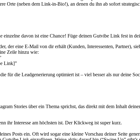
e Orte (neben dem Link-in-Bio!), an denen du ihn ab sofort strategisch 
Orte
für
maximale
Leadgenerierung
(neben
Link-
 einzelne davon ist eine Chance! Füge deinen Gutvibe Link fest in dei
in-
Bio!)
der, der eine E-Mail von dir erhält (Kunden, Interessenten, Partner), sie
ne Zeile hinzu wie:
”
e Link]”
 die für die Leadgenerierung optimiert ist – viel besser als nur deine Soc
tagram Stories über ein Thema sprichst, das direkt mit dem Inhalt dein
n ihr Interesse am höchsten ist. Der Klickweg ist super kurz.
ines Posts ein. Oft wird sogar eine kleine Vorschau deiner Seite generi
Gutvibe Link einzufügen. Weise aktiv darauf hin (“Swipe Up” gibt’s ni